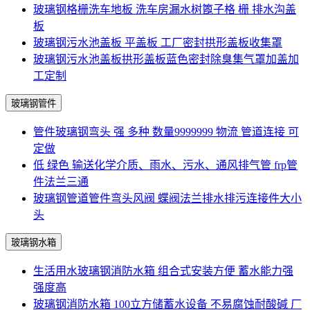
玻璃钢格栅洗车地板 洗车房漏水树篦子格 栅 排水沟盖
板
玻璃钢污水池盖板 平盖板 工厂密封拱形盖板收集罩
玻璃钢污水池盖板拱形盖板蓝色密封除臭集气罩加盖加
工定制
玻璃钢管件
管件玻璃钢弯头 强 多种 数量9999999 物流 管道连接 可
定做
低 绿色 输送化学介质、雨水、污水、通风排气管 frp管
件法兰三通
玻璃钢管道管件弯头风阀 蝶阀法兰排水排污连接件大小
头
玻璃钢水箱
生活用水玻璃钢消防水箱 组合式安装方便 蓄水能力强
强度高
玻璃钢消防水箱 100立方储蓄水设备 不易腐蚀耐酸碱 厂