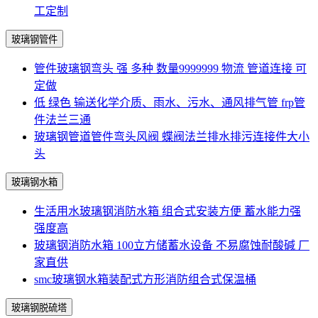
工定制
玻璃钢管件
管件玻璃钢弯头 强 多种 数量9999999 物流 管道连接 可
定做
低 绿色 输送化学介质、雨水、污水、通风排气管 frp管
件法兰三通
玻璃钢管道管件弯头风阀 蝶阀法兰排水排污连接件大小
头
玻璃钢水箱
生活用水玻璃钢消防水箱 组合式安装方便 蓄水能力强
强度高
玻璃钢消防水箱 100立方储蓄水设备 不易腐蚀耐酸碱 厂
家直供
smc玻璃钢水箱装配式方形消防组合式保温桶
玻璃钢脱硫塔