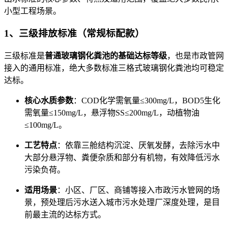
小型工程场景。
1、三级排放标准（常规标配款）
三级标准是
普通玻璃钢化粪池的基础达标等级
，也是市政管网
接入的通用标准，绝大多数标准三格式玻璃钢化粪池均可稳定
达标。
核心水质参数
：COD化学需氧量≤300mg/L，BOD5生化
需氧量≤150mg/L，悬浮物SS≤200mg/L，动植物油
≤100mg/L。
工艺特点
：依靠三舱结构沉淀、厌氧发酵，去除污水中
大部分悬浮物、粪便杂质和部分有机物，有效降低污水
污染负荷。
适用场景
：小区、厂区、商铺等接入市政污水管网的场
景，预处理后污水送入城市污水处理厂深度处理，是目
前最主流的达标方式。