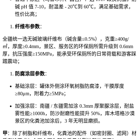
碱 pH 值 7-10，耐温差 - 20℃到 60℃，满足基础需求，
性价比高；
纤维布参数
：
全疆统一选无碱玻璃纤维布（碱含量≤0.5%），克重≥400g/
㎡，厚度≥0.4mm，景区、服务区的环保厕所需升级到 0.6mm
厚，抗压强度≥150MPa，能承受环保厕所的日常荷载和游客踩
踏震动；
防腐涂层参数
：
基础涂层：罐体外侧涂环氧树脂防腐漆，干膜厚度
≥80μm，附着力≥5MPa；
加强涂层：南疆 / 东疆需加涂 0.3mm 厚聚脲涂层，耐盐
雾性能≥1000h，防沙耐磨性能提升 50%，库木塔格沙漠
景区的化粪池加涂后，3 年无明显磨损。
甲
：除了树脂和纤维布，化粪池的配件（如密封圈、滤网）材