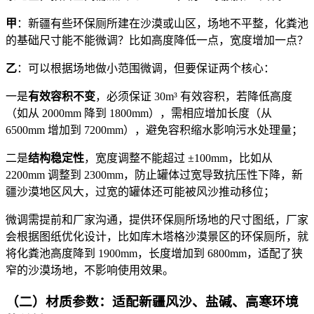
甲
：新疆有些环保厕所建在沙漠或山区，场地不平整，化粪池
的基础尺寸能不能微调？比如高度降低一点，宽度增加一点？
乙
：可以根据场地做小范围微调，但要保证两个核心：
一是
有效容积不变
，必须保证 30m³ 有效容积，若降低高度
（如从 2000mm 降到 1800mm），需相应增加长度（从
6500mm 增加到 7200mm），避免容积缩水影响污水处理量；
二是
结构稳定性
，宽度调整不能超过 ±100mm，比如从
2200mm 调整到 2300mm，防止罐体过宽导致抗压性下降，新
疆沙漠地区风大，过宽的罐体还可能被风沙推动移位；
微调需提前和厂家沟通，提供环保厕所场地的尺寸图纸，厂家
会根据图纸优化设计，比如库木塔格沙漠景区的环保厕所，就
将化粪池高度降到 1900mm，长度增加到 6800mm，适配了狭
窄的沙漠场地，不影响使用效果。
（二）材质参数：适配新疆风沙、盐碱、高寒环境