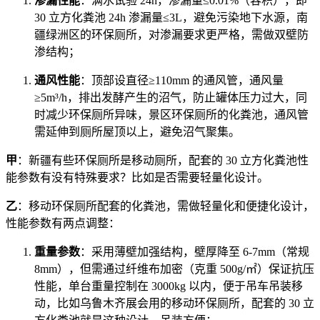
渗漏性能
：满水试验 24h，渗漏量≤0.01%（容积），即
30 立方化粪池 24h 渗漏量≤3L，避免污染地下水源，南
疆绿洲区的环保厕所，对渗漏要求更严格，需做双壁防
渗结构；
通风性能
：顶部设直径≥110mm 的通风管，通风量
≥5m³/h，排出发酵产生的沼气，防止罐体压力过大，同
时减少环保厕所异味，景区环保厕所的化粪池，通风管
需延伸到厕所屋顶以上，避免沼气聚集。
甲
：新疆有些环保厕所是移动厕所，配套的 30 立方化粪池性
能参数有没有特殊要求？比如是否需要轻量化设计。
乙
：移动环保厕所配套的化粪池，需做轻量化和便捷化设计，
性能参数有两点调整：
重量参数
：采用薄壁加强结构，壁厚降至 6-7mm（常规
8mm），但需通过纤维布加密（克重 500g/㎡）保证抗压
性能，单台重量控制在 3000kg 以内，便于吊车吊装移
动，比如乌鲁木齐展会用的移动环保厕所，配套的 30 立