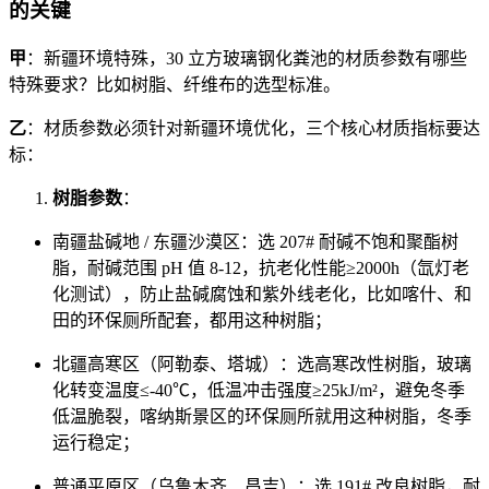
的关键
甲
：新疆环境特殊，30 立方玻璃钢化粪池的材质参数有哪些
特殊要求？比如树脂、纤维布的选型标准。
乙
：材质参数必须针对新疆环境优化，三个核心材质指标要达
标：
树脂参数
：
南疆盐碱地 / 东疆沙漠区：选 207# 耐碱不饱和聚酯树
脂，耐碱范围 pH 值 8-12，抗老化性能≥2000h（氙灯老
化测试），防止盐碱腐蚀和紫外线老化，比如喀什、和
田的环保厕所配套，都用这种树脂；
北疆高寒区（阿勒泰、塔城）：选高寒改性树脂，玻璃
化转变温度≤-40℃，低温冲击强度≥25kJ/m²，避免冬季
低温脆裂，喀纳斯景区的环保厕所就用这种树脂，冬季
运行稳定；
普通平原区（乌鲁木齐、昌吉）：选 191# 改良树脂，耐