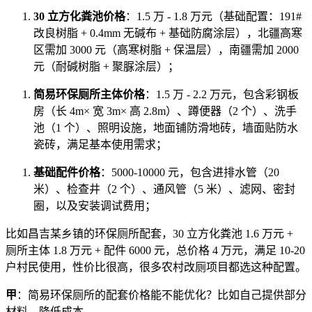
30 立方化粪池价格
：1.5 万 - 1.8 万元（基础配置：191#
改良树脂 + 0.4mm 无碱布 + 基础防腐涂层），北疆高寒
区需加 3000 元（高寒树脂 + 保温层），南疆需加 2000
元（耐碱树脂 + 聚脲涂层）；
简易环保厕所主体价格
：1.5 万 - 2.2 万元，包含彩钢板
房（长 4m× 宽 3m× 高 2.8m）、蹲便器（2 个）、洗手
池（1 个）、照明设施，地面铺防滑地砖，墙面贴防水
瓷砖，满足基本使用需求；
基础配件价格
：5000-10000 元，包含进排水管（20
米）、检查井（2 个）、通风管（5 米）、滤网、密封
圈，以及安装调试费用；
比如昌吉某乡镇的环保厕所配套，30 立方化粪池 1.6 万元 +
厕所主体 1.8 万元 + 配件 6000 元，总价格 4 万元，满足 10-20
户村民使用，性价比很高，很多农村改厕项目都选这种配置。
甲
：简易环保厕所的配套价格能不能优化？比如自己提供部分
材料，降低成本。