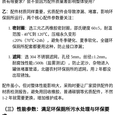
质有啥要求？会不会因为配件质量差影响整体使用？
乙
：配件材质同样重要，劣质配件会导致渗漏、堵塞，影响环
保厕所运行，两个核心配件参数要关注：
密封圈
：选三元乙丙橡胶密封圈，邵氏硬度 60±5，耐温
范围 - 40℃到 120℃，压缩永久变形
≤20%（70℃×24h），避免冬季硬化、夏季软化，全疆环
保厕所配套都要用这种，防止接口渗漏；
滤网
：选 304 不锈钢滤网，孔径 5mm，丝径≥1.2mm，
耐腐蚀性能≥500h（盐雾测试），防止泥沙、杂物进入
罐体堵塞管道，北疆农村环保厕所的滤网，用 2 年都没
出现锈蚀。
配件虽小，但对整体性能影响大，采购时要让厂家提供配件的
材质检测报告，避免用回收橡胶、普通碳钢等劣质配件，不然
1-2 年就需要更换，增加维护成本。
（三）性能参数：满足环保厕所污水处理与环保要