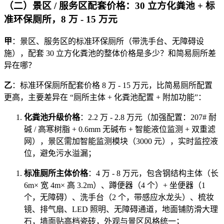
（二）景区 / 服务区配套价格：30 立方化粪池 + 标
准环保厕所，8 万 - 15 万元
甲
：景区、服务区的标准环保厕所（带洗手台、无障碍设
施），配套 30 立方化粪池的整体价格是多少？和简易厕所差
异在哪？
乙
：标准环保厕所配套价格 8 万 - 15 万元，比简易厕所配置
更高，主要差异在 “厕所主体 + 化粪池配置 + 附加功能”：
化粪池升级价格
：2.2 万 - 2.8 万元（加强配置：207# 耐
碱 / 高寒树脂 + 0.6mm 无碱布 + 智能液位监测 + 双重滤
网），景区需加智能监测模块（3000 元），实时监控液
位，避免污水溢漏；
标准厕所主体价格
：4 万 - 8 万元，包含钢结构主体（长
6m× 宽 4m× 高 3.2m）、蹲便器（4 个）+ 坐便器（1
个，无障碍）、洗手台（2 个，带感应水龙头）、梳妆
镜、排气扇、LED 照明、无障碍通道，地面铺防滑大理
石，墙面贴高档瓷砖，外观与景区风格统一；