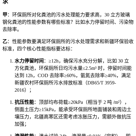
求
甲
：环保厕所对化粪池的污水处理能力要求高，30 立方玻璃
钢化粪池的性能参数有哪些标准？比如水力停留时间、污染物
去除率。
乙
：性能参数要满足环保厕所的污水处理需求和新疆环保验收
标准，四个核心性能指标要达标：
水力停留时间
：≥12h，确保污水充分分解，比如 30 立
方化粪池，环保厕所日均污水量≤2.5m³ 时，停留时间能
达到 12h，COD 去除率≥60%，氨氮去除率≥40%，满足
新疆农村环保厕所污水排放标准（DB65/T 3959-
2016）；
抗压性能
：顶部均布荷载≥20kPa（相当于 2 吨 /m²），
侧面土压力≥15kPa，能承受环保厕所地面铺装和周边土
壤压力，北疆高寒区还需考虑冻胀压力，需额外做抗压
加强；