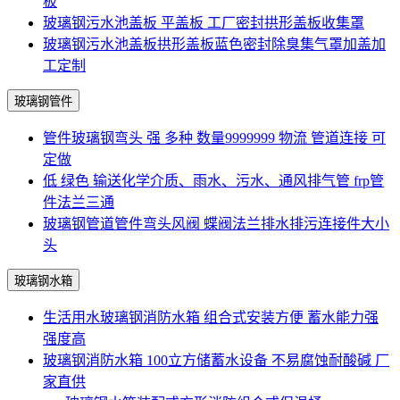
板
玻璃钢污水池盖板 平盖板 工厂密封拱形盖板收集罩
玻璃钢污水池盖板拱形盖板蓝色密封除臭集气罩加盖加
工定制
玻璃钢管件
管件玻璃钢弯头 强 多种 数量9999999 物流 管道连接 可
定做
低 绿色 输送化学介质、雨水、污水、通风排气管 frp管
件法兰三通
玻璃钢管道管件弯头风阀 蝶阀法兰排水排污连接件大小
头
玻璃钢水箱
生活用水玻璃钢消防水箱 组合式安装方便 蓄水能力强
强度高
玻璃钢消防水箱 100立方储蓄水设备 不易腐蚀耐酸碱 厂
家直供