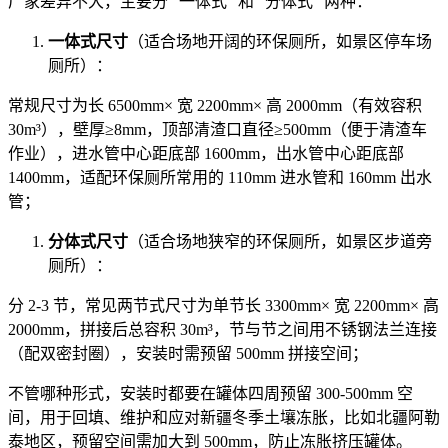
厂家差异不大，主要分 “一体式” 和 “分体式” 两种：
一体式尺寸
（适合场地开阔的环保厕所，如景区停车场
厕所）：
常规尺寸为长 6500mm× 宽 2200mm× 高 2000mm（有效容积
30m³），壁厚≥8mm，顶部清渣口直径≥500mm（便于清渣车
作业），进水管中心距底部 1600mm，出水管中心距底部
1400mm，适配环保厕所常用的 110mm 进水管和 160mm 出水
管；
分体式尺寸
（适合场地狭窄的环保厕所，如景区步道旁
厕所）：
分 2-3 节，常见两节式尺寸为单节长 3300mm× 宽 2200mm× 高
2000mm，拼接后总容积 30m³，节与节之间用不锈钢法兰连接
（配双密封圈），安装时需预留 500mm 拼接空间；
不管哪种形式，安装时都要在罐体四周预留 300-500mm 空
间，用于回填、维护和应对新疆冬季土壤冻胀，比如北疆阿勒
泰地区，预留空间需加大到 500mm，防止冻胀挤压罐体。